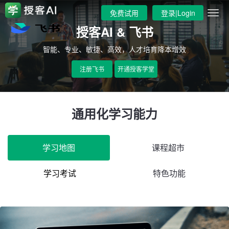
免费试用
登录|Login
授客AI & 飞书
智能、专业、敏捷、高效，人才培育降本增效
注册飞书
开通授客学堂
通用化学习能力
学习地图
课程超市
学习考试
特色功能