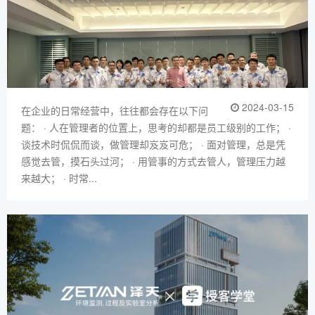
2024-03-15
在企业的日常经营中，往往都会存在以下问
题： · 人在管理者的位置上，思考的却都是员工级别的工作； ·
谈技术时侃侃而谈，做管理却岌岌可危； · 面对管理，总是凭
感觉去管，摸石头过河； · 用管事的方式去管人，管理压力越
来越大； · 时常...