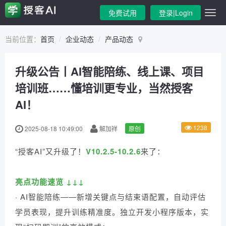
免费试用
登录|Login
当前位置：
首页
企业动态
产品动态
升级公告丨AI智能陪练、线上课、项目
培训班……懂培训更专业，当然授客
AI！
1238
2025-08-18 10:49:00
解加祥
原创
“授客AI”又升级了！
V10.2.5-10.2.6
来了：
亮点功能速览 ↓↓↓
· AI智能陪练——新增关键点与结束语配置，自动评估
学员表现，提升训练精准度。独立开发小程序版本，实