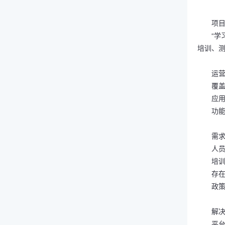
项
“
培训、
运
覆盖
应
功能
需
人
培
存
政
解
平