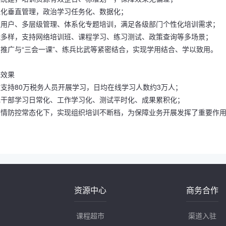
线化垂直管理，政治学习任务化、数据化；
类用户、多层级管理、体系化专题培训，满足各级部门个性化培训需求；
能多样，支持网络培训班、课程学习、练习测试、政策查询等多场景；
台推广与“三会一课”、练兵比武等紧密结合，实现学用结合、学以致用。
成效果
效支持80万税务人员开展学习，日均在线学习人数约3万人；
现干部学习日常化、工作学习化、测试平时化、成果累积化；
疫情防控常态化下，实现组织培训不断档，为保障业务开展发挥了重要作
资源中心
商务合作
课程超市
渠道入驻