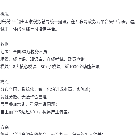
目概况
学习兴税”平台由国家税务总局统一建设，在互联网政务云平台集中部署，
测试于一体的网络学习培训平台。
营数据
范围：全国80万税务人员
用场景：线上课、知识库、在线考试、政策查询
模块：8大核心模块、80+子模块、近1000个功能细项
求痛点
员分布全国，系统化、统一化培训成本高、实施难；
训资源分散、无法整合管理；
在层层叠加培训、重复培训问题；
策自上而下传达过程中，极易产生偏差。
决方案
台统建，培训资源有效整合、标准划一，保障效果无偏差；