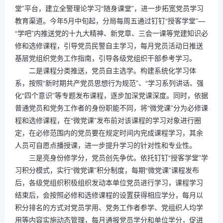
堂”平台，建立全警理论学习“随身课堂”，进一步拓宽党员学习
教育渠道。今年5月中旬起，分局每周五通过钉钉“授客学堂”—
“学吧”内推送党的十九大精神、新党章、三会一课等党建知识必
修和选修课程，引导党员民警自主学习，每月党员活动日推送
基层党组织党务工作指南，引导各级党组织干部参考学习。
二是课程分类推送，党员自主选学。构建系统化学习体
系，按照“新时期共产党员思想行为规范”、“学习系列讲话、强
化“四个意识”等专题发布课程，逐步加深党课深度。同时，依据
普通党员和党务工作者的身份职能不同，将“微党课”分为必修课
程和选修课程，在“微党课”发布前对该课程的学习对象进行圈
定，在必修范围内的党员要在规定时间内完成课程学习，其余
人员可自愿点播授课，进一步提升学习的针对性和专业性。
三是亮身份修学分，党员创先争优。依托钉钉“授客学堂”学
习积分模式，实行“微党课”积分制度，每期“微党课”课程发布
后，各级党组织积极组织发动本单位党员进行学习，课程学习
结束后，会按照必修和选修课程的设置获得相应学分，每月以
积分排名的方式对党员学用、党务工作者参学、党组织人均学
用等内容实施动态管理，每月通报党员学分和单位学分，促进