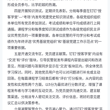
形成全员参与，比学赶超的热潮。
四是开展知识测试，定期评先表彰。分局每季度在钉钉“授
客学堂”—“考场”内发布党建党史知识测试卷，各级党组织组织
本单位所有党员参加测试，考试成绩和单位平均成绩进行上网
通报。课程学分和每季度知识测试成绩作为各级党组织民主评
议优秀党员的一项重要依据，各单位民警的平均学分和考试成
绩作为年终评选“优秀基层党组织”和“基层党建工作示范点”的一
项重要依据。
五是开通交流专区，党员建言献策。钉钉“授客学堂”内设有
“交流”和“评价”版块，引导民警就发布课程内容提出疑问和改进
意见，所提问题与答案同步显示在“交流”板块区内，供全体党员
学习探讨。同时，其他党员用户也可以对问题进行补充或主动
回答。在每篇课程学习结束后都有“评价”打分板块，从内容的启
发性和实用性两个方面，以5分为最优进行分数评定，增强了课
程发布者与学习者的互动交流，为党员提供沟通交流、建言献
策渠道。分局派专人密切关注交流、评价信息，将好的意见建
议汇总以供决策参考。
六是凝聚智慧合力，党员凝心聚力。通过钉钉“授客学堂”平